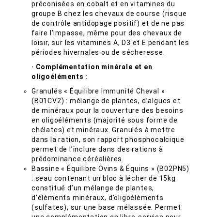
préconisées en cobalt et en vitamines du
groupe B chez les chevaux de course (risque
de contrôle antidopage positif) et de ne pas
faire l’impasse, même pour des chevaux de
loisir, sur les vitamines A, D3 et E pendant les
périodes hivernales ou de sécheresse.
· Complémentation minérale et en
oligoéléments :
Granulés « Équilibre Immunité Cheval »
(B01CV2) : mélange de plantes, d’algues et
de minéraux pour la couverture des besoins
en oligoéléments (majorité sous forme de
chélates) et minéraux. Granulés à mettre
dans la ration, son rapport phosphocalcique
permet de l’inclure dans des rations à
prédominance céréalières.
Bassine « Équilibre Ovins & Équins » (B02PN5)
: seau contenant un bloc à lécher de 15kg
constitué d’un mélange de plantes,
d’éléments minéraux, d’oligoéléments
(sulfates), sur une base mélassée. Permet
une complémentation en libre-service pour