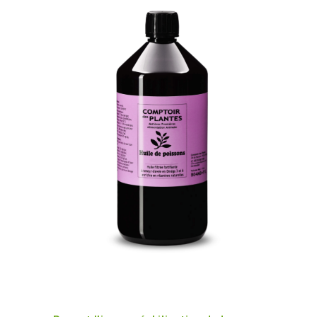
Huile De Poissons B04MB