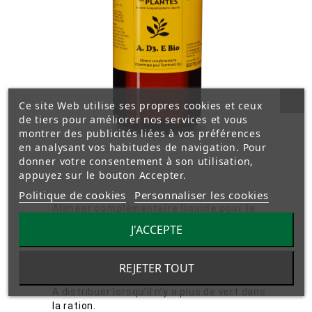
Ce site Web utilise ses propres cookies et ceux
de tiers pour améliorer nos services et vous
montrer des publicités liées à vos préférences
en analysant vos habitudes de navigation. Pour
donner votre consentement à son utilisation,
appuyez sur le bouton Accepter.
Vitamines A. D3. E
Politique de cookies
Personnaliser les cookies
Aliment complémentaire liquide pour la
couverture des besoins en vitamines
J'ACCEPTE
liposolubles.
Solution huileuse avec complémentation en
REJETER TOUT
vitamines A, D3 et E.
A distribuer lorsqu’il n’y a plus de vert dans
la ration.