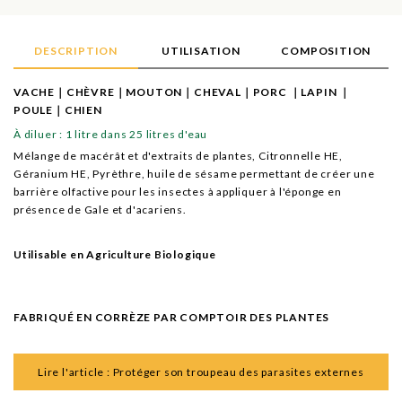
DESCRIPTION
UTILISATION
COMPOSITION
VACHE｜CHÈVRE｜MOUTON｜CHEVAL｜PORC ｜LAPIN ｜
POULE｜CHIEN
À diluer : 1 litre dans 25 litres d'eau
Mélange de macérât et d'extraits de plantes, Citronnelle HE,
Géranium HE, Pyrèthre, huile de sésame permettant de créer une
barrière olfactive pour les insectes à appliquer à l'éponge en
présence de Gale et d'acariens.
Utilisable en Agriculture Biologique
FABRIQUÉ EN CORRÈZE PAR COMPTOIR DES PLANTES
Lire l'article : Protéger son troupeau des parasites externes