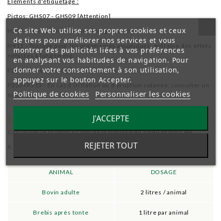
Eléments d'étiquetage :
Pictos: GHS07 - GHS09 [Attention]
Ce site Web utilise ses propres cookies et ceux
H317 - Peut provoquer une allergie cutanée.
de tiers pour améliorer nos services et vous
H411 - Toxique pour les organismes aquatiques, entraîne des effets
montrer des publicités liées à vos préférences
néfastes à long terme.
en analysant vos habitudes de navigation. Pour
donner votre consentement à son utilisation,
P261 - Éviter de respirer les vapeurs.
appuyez sur le bouton Accepter.
P333+P313 - En cas d’irritation ou d'éruption cutanée: consulter un
Politique de cookies
Personnaliser les cookies
médecin.
J'ACCEPTE
Conservation
Conserver le produit à l'abri de la lumière du soleil et hors gel.
REJETER TOUT
A titre indicatif
ANIMAL
DOSAGE
Bovin adulte
2 litres / animal
Brebis après tonte
1 litre par animal