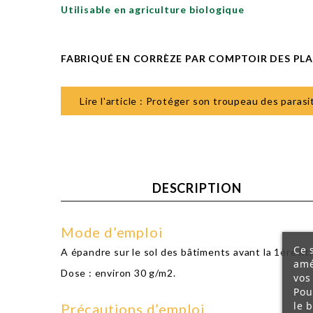
Utilisable en agriculture biologique
FABRIQUÉ EN CORRÈZE PAR COMPTOIR DES PL
Lire l'article : Protéger son troupeau des paras
DESCRIPTION
Mode d’emploi
Ce 
A épandre sur le sol des bâtiments avant la 1ère lit
amé
Dose : environ 30 g/m2.
vos
Pou
le 
Précautions d’emploi