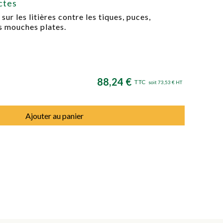
ectes
sur les litières contre les tiques, puces,
s mouches plates.
88,24 €
TTC
soit 73,53 € HT
Ajouter au panier