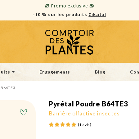
🎁
Promo exclusive
🎁
-10 % sur les produits
Cikatal
uits
Engagements
Blog
Con
e B64TE3
Pyrétal Poudre B64TE3
Barrière olfactive insectes
(1 avis)