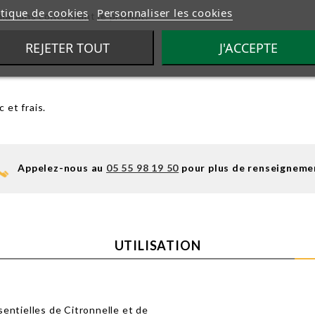
itique de cookies
Personnaliser les cookies
ormations concernant le produit.
REJETER TOUT
J'ACCEPTE
 et frais.
Appelez-nous au
05 55 98 19 50
pour plus de renseigneme
UTILISATION
entielles de Citronnelle et de