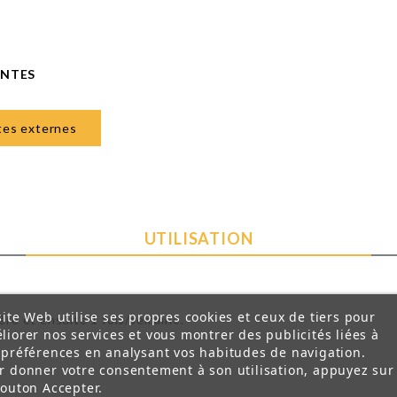
ANTES
ites externes
UTILISATION
site Web utilise ses propres cookies et ceux de tiers pour
ière et ensuite 1 fois/semaine.
liorer nos services et vous montrer des publicités liées à
 préférences en analysant vos habitudes de navigation.
r donner votre consentement à son utilisation, appuyez sur
bouton Accepter.