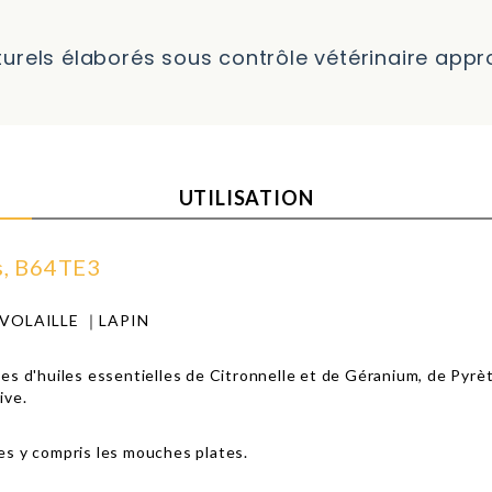
turels élaborés sous contrôle vétérinaire app
UTILISATION
es, B64TE3
OLAILLE ｜LAPIN
s d'huiles essentielles de Citronnelle et de Géranium, de Pyrè
tive.
es y compris les mouches plates.