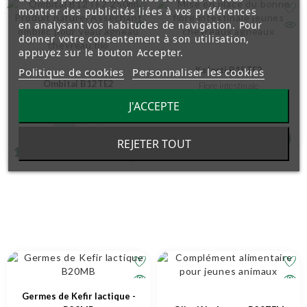
montrer des publicités liées à vos préférences
en analysant vos habitudes de navigation. Pour
donner votre consentement à son utilisation,
appuyez sur le bouton Accepter.
Keforti B15TE2
Politique de cookies
Personnaliser les cookies
Ombital B12TE2
Flore intestinale
Asséchant pour ombilic
J'ACCEPTE
1 L
250 ml
1 L
26,75 €
TTC
REJETER TOUT
11,88 €
TTC
Germes de Kefir lactique -