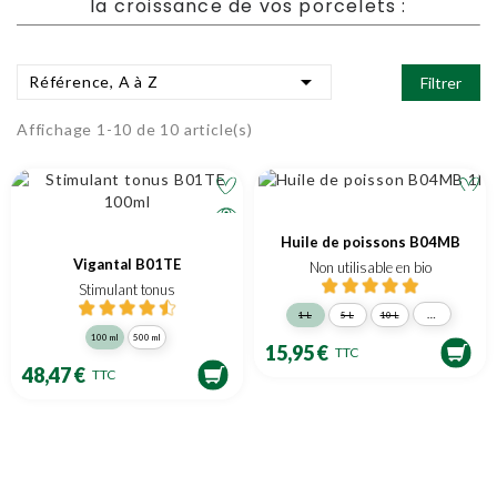
la croissance de vos porcelets :

Référence, A à Z
Filtrer
Affichage 1-10 de 10 article(s)
Huile de poissons B04MB
Vigantal B01TE
Non utilisable en bio
Stimulant tonus
…
1 L
5 L
10 L
100 ml
500 ml
15,95 €
TTC
48,47 €
TTC