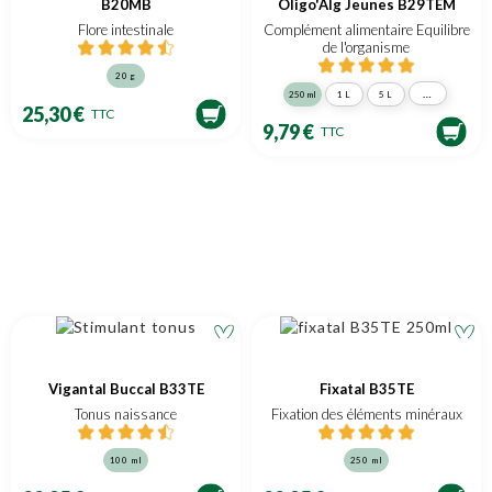
B20MB
Oligo'Alg Jeunes B29TEM
Flore intestinale
Complément alimentaire Equilibre
de l'organisme
20 g
…
250 ml
1 L
5 L
25,30 €
TTC
9,79 €
TTC
Vigantal Buccal B33TE
Fixatal B35TE
Tonus naissance
Fixation des éléments minéraux
100 ml
250 ml