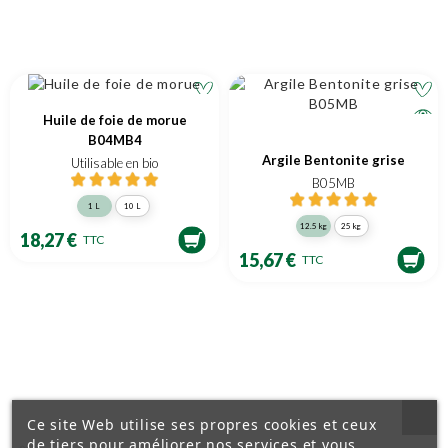
Huile de foie de morue
B04MB4
Argile Bentonite grise
Utilisable en bio
B05MB
1 L
10 L
12.5 kg
25 kg
18,27 €
TTC
15,67 €
TTC
Ce site Web utilise ses propres cookies et ceux
de tiers pour améliorer nos services et vous