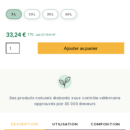
5 L
10 L
20 L
60 L
33,24 €
TTC
soit 27,70 € HT
Ajouter au panier
Des produits naturels élaborés sous contrôle vétérinaire
approuvés par 30 000 éleveurs
DESCRIPTION
UTILISATION
COMPOSITION