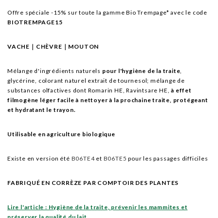
Offre spéciale -15% sur toute la gamme Bio Trempage
*
avec le code
BIOTREMPAGE15
VACHE｜CHÈVRE｜MOUTON
Mélange d'ingrédients naturels
pour l'hygiène de la traite
,
glycérine, colorant naturel extrait de tournesol; mélange de
substances olfactives dont Romarin HE, Ravintsare HE,
à effet
filmogène léger facile à nettoyer à la prochaine traite, protégeant
et hydratant le trayon.
Utilisable en agriculture biologique
Existe en version été
B06TE4
et
B06TE5
pour les passages difficiles
FABRIQUÉ EN CORRÈZE PAR COMPTOIR DES PLANTES
Lire l'article : Hygiène de la traite, prévenir les mammites et
préserver la qualité du lait