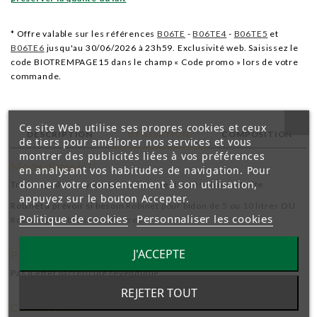
* Offre valable sur les références
B06TE
-
B06TE4
-
B06TE5
et
B06TE6
jusqu'au 30/06/2026 à 23h59. Exclusivité web. Saisissez le
code BIOTREMPAGE15 dans le champ « Code promo » lors de votre
commande.
Ce site Web utilise ses propres cookies et ceux
DESCRIPTION
UTILISATION
COMPOSITION
de tiers pour améliorer nos services et vous
montrer des publicités liées à vos préférences
Mode d’emploi
en analysant vos habitudes de navigation. Pour
donner votre consentement à son utilisation,
Trempage des trayons immédiatement après chaque traite
appuyez sur le bouton Accepter.
Robinet à prévoir si besoin
Robinet pour bidon de 5 ou 10 litres
OU
Politique de cookies
Personnaliser les cookies
Robinet pour bidon de 20 litres
J'ACCEPTE
Précautions d’emploi
Pas d'effet bactéricide revendiqué.
REJETER TOUT
Conservation