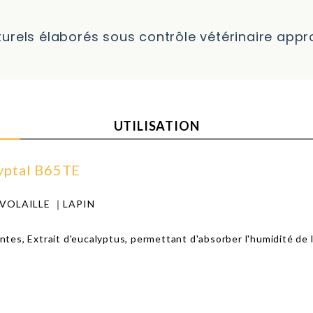
turels élaborés sous contrôle vétérinaire app
UTILISATION
lyptal B65TE
OLAILLE ｜LAPIN
antes, Extrait d'eucalyptus, permettant d'absorber l'humidité de 