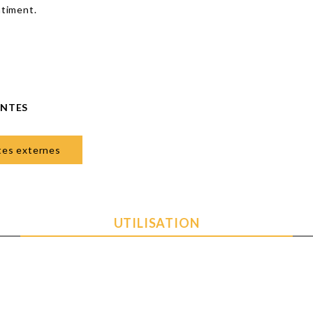
âtiment.
ANTES
sites externes
UTILISATION