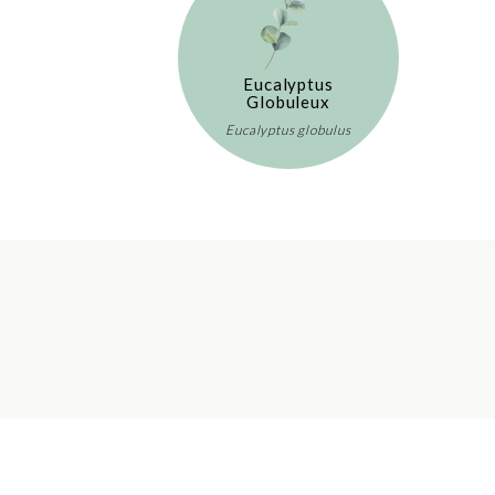
Eucalyptus
Globuleux
Eucalyptus globulus