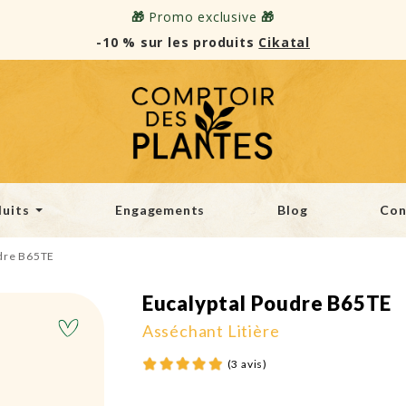
🎁
Promo exclusive
🎁
-10 % sur les produits
Cikatal
uits
Engagements
Blog
Con
udre B65TE
Eucalyptal Poudre B65TE
Asséchant Litière
(3 avis)