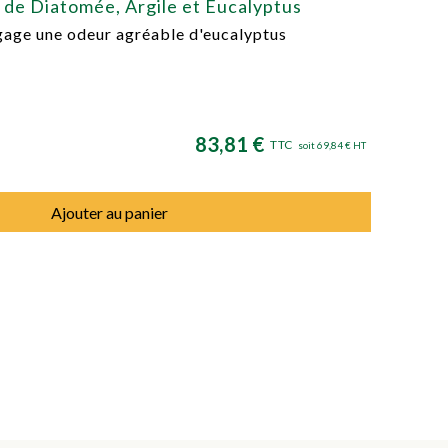
e de Diatomée, Argile et Eucalyptus
égage une odeur agréable d'eucalyptus
83,81 €
TTC
soit 69,84 € HT
Ajouter au panier